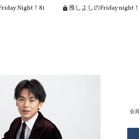
day Night！81
推しよしのFriday night！