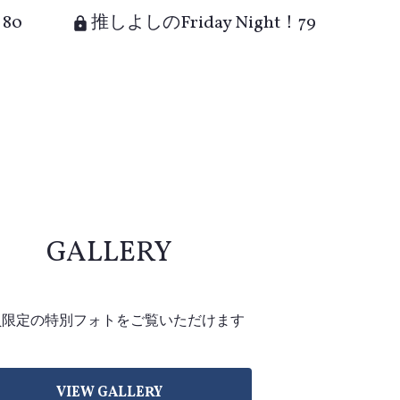
80
推しよしのFriday Night！79
GALLERY
VIEW GALLERY